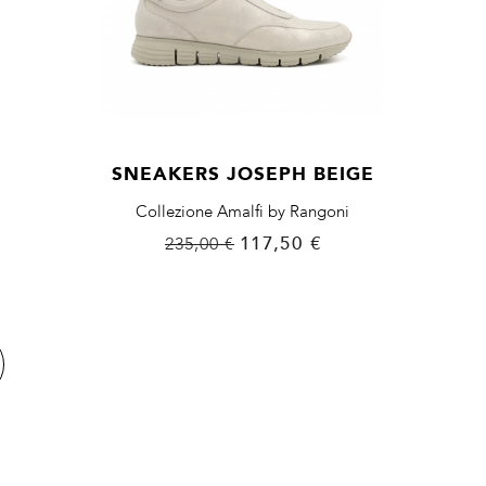
SNEAKERS JOSEPH BEIGE
Collezione Amalfi by Rangoni
Prezzo
Prezzo
117,50 €
235,00 €
base