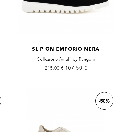
SLIP ON EMPORIO NERA
Collezione Amalfi by Rangoni
Prezzo
Prezzo
107,50 €
215,00 €
base
-50%