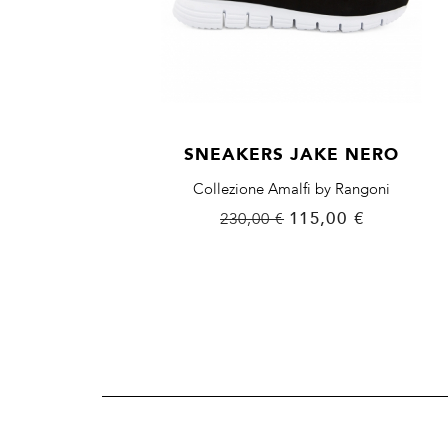
SNEAKERS JAKE NERO
Collezione Amalfi by Rangoni
Prezzo
Prezzo
115,00 €
230,00 €
base