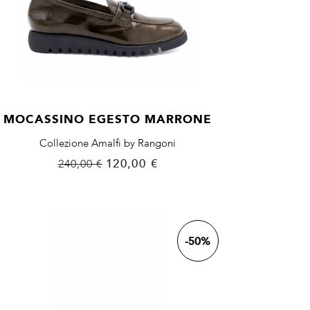
MOCASSINO EGESTO MARRONE
Collezione Amalfi by Rangoni
Prezzo
Prezzo
120,00 €
240,00 €
base
-50%