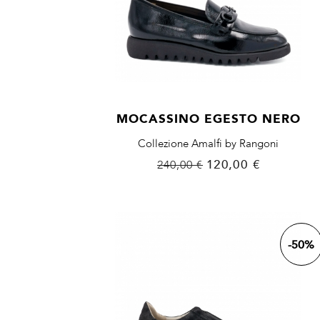
MOCASSINO EGESTO NERO
Collezione Amalfi by Rangoni
Prezzo
Prezzo
120,00 €
240,00 €
base
-50%