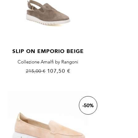
SLIP ON EMPORIO BEIGE
Collezione Amalfi by Rangoni
Prezzo
Prezzo
107,50 €
215,00 €
base
-50%