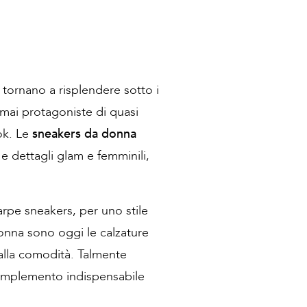
tornano a risplendere sotto i
ormai protagoniste di quasi
ook. Le
sneakers da donna
e dettagli glam e femminili,
arpe sneakers, per uno stile
donna sono oggi le calzature
 alla comodità. Talmente
 complemento indispensabile