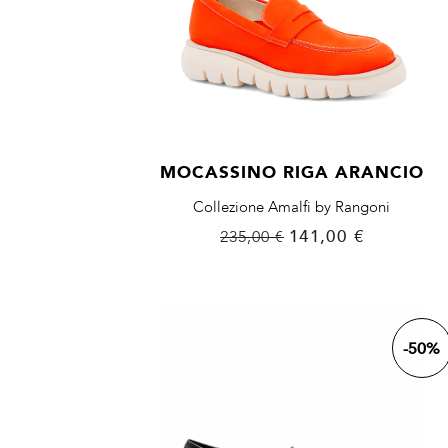
MOCASSINO RIGA ARANCIO
Collezione Amalfi by Rangoni
Prezzo
Prezzo
141,00 €
235,00 €
base
-50%