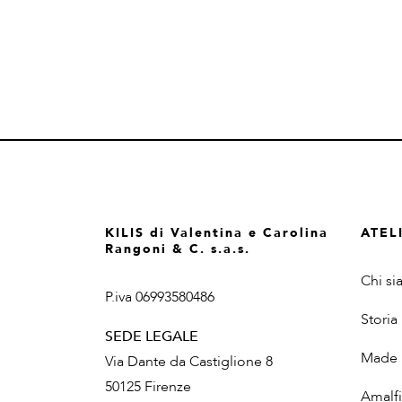
KILIS di Valentina e Carolina
ATEL
Rangoni & C. s.a.s.
Chi s
P.iva 06993580486
Storia
SEDE LEGALE
Made i
Via Dante da Castiglione 8
50125 Firenze
Amalfi