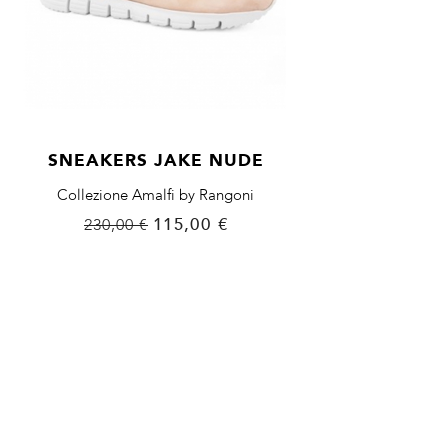
SNEAKERS JAKE NUDE
Collezione Amalfi by Rangoni
Prezzo
Prezzo
115,00 €
230,00 €
base