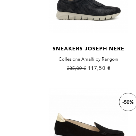
SNEAKERS JOSEPH NERE
Collezione Amalfi by Rangoni
Prezzo
Prezzo
117,50 €
235,00 €
base
-50%