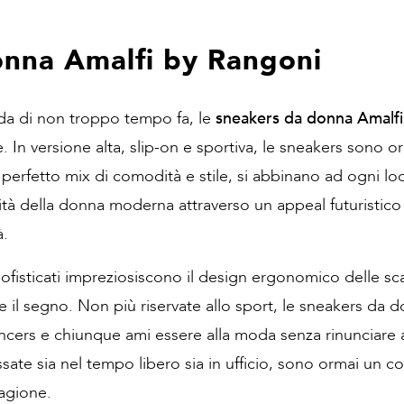
onna Amalfi by Rangoni
da di non troppo tempo fa, le
sneakers da donna Amalfi
e. In versione alta, slip-on e sportiva, le sneakers sono 
al perfetto mix di comodità e stile, si abbinano ad ogni l
tà della donna moderna attraverso un appeal futuristico 
à.
sofisticati impreziosiscono il design ergonomico delle sc
re il segno. Non più riservate allo sport, le sneakers da 
luencers e chiunque ami essere alla moda senza rinunciare
ossate sia nel tempo libero sia in ufficio, sono ormai un
tagione.